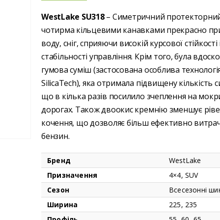
WestLake SU318
– Симетричний протекторний
чотирма кільцевими канавками прекрасно пр
воду, сніг, сприяючи високій курсової стійкості 
стабільності управління. Крім того, була вдоско
гумова суміш (застосована особлива технологія
SilicaTech), яка отримала підвищену кількість с
що в кілька разів посилило зчеплення на мокр
WestLake Sport RS
WestLake Sport 
дорогах. Також двоокис кремнію зменшує рів
0
з 5
0
з 5
кочення, що дозволяє більш ефективно витра
бензин.
WestLake SU318
WestLake SU318
Бренд
WestLake
0
з 5
0
з 5
Призначення
4×4, SUV
WestLake ALL Season Elite Z-401
Сезон
Всесезонні ши
Ширина
225, 235
0
з 5
0
з 5
Профіль
55, 60, 65