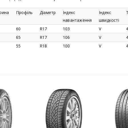
рина
Профіль
Діаметр
Індекс
Індекс
навантаження
швидкості
5
60
R17
103
V
5
65
R17
106
V
5
55
R18
100
V