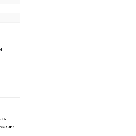
И
,
вана
 мокрих