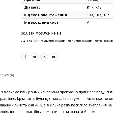
Діаметр
R17, R18
Індекс навантаження
100, 103, 106
Індекс швидкості
V
SKU:
ESKIMOSUV2-1-1-1-1
CATEGORIES:
ЗИМОВІ ШИНИ
,
ЛЕГКОВІ ШИНИ
,
ЛІТНІ ШИН
IEWS (0)
з чотирма кільцевими канавками прекрасно прибирає воду, сніг
управління. Крім того, була вдосконалена і гумова суміш (застосо
вищену кількість силіки, що в кілька разів посилило зчеплення на
чення, що дозволяє більш ефективно витрачати бензин.