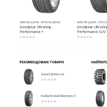
НИ
ЗИМОВІ ШИНИ
,
ЛЕГКОВІ ШИНИ
ЗИМОВІ ШИНИ
,
ЛЕГКО
Goodyear UltraGrip
Goodyear UltraGri
Performance +
Performance SUV
0
з 5
0
з 5
РЕКОМЕНДОВАНІ ТОВАРИ
НАЙПОПУ
Sava Eskimo Ice
0
з 5
Fulda Kristall Montero 3
0
з 5