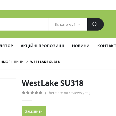
Всі категорії
ЛЯТОР
АКЦІЙНІ ПРОПОЗИЦІЇ
НОВИНИ
КОНТАК
ЗИМОВІ ШИНИ
>
WESTLAKE SU318
WestLake SU318
( There are no reviews yet. )
0
out of 5
Замовити