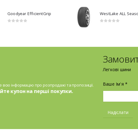
Goodyear EfficientGrip
0
з 5
0
з 5
Замови
Легкові шини
Ваше Ім'я *
 всю інформацію про розпродажі та пропозиції.
те купон на перші покупки.