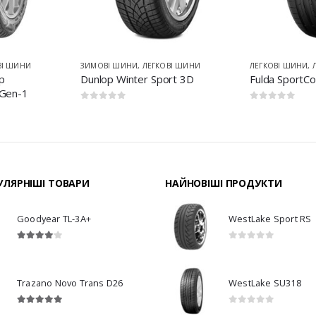
ВІ ШИНИ
ЗИМОВІ ШИНИ
,
ЛЕГКОВІ ШИНИ
ЛЕГКОВІ ШИНИ
,
p
Dunlop Winter Sport 3D
Fulda SportCo
 Gen-1
0
з 5
0
з 5
ЛЯРНІШІ ТОВАРИ
НАЙНОВІШІ ПРОДУКТИ
Goodyear TL-3A+
WestLake Sport RS
4.00
з 5
0
з 5
Trazano Novo Trans D26
WestLake SU318
5.00
з 5
0
з 5