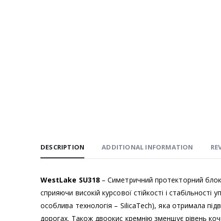
DESCRIPTION
ADDITIONAL INFORMATION
REV
WestLake SU318
– Симетричний протекторний блок 
сприяючи високій курсової стійкості і стабільності 
особлива технологія – SilicaTech), яка отримала під
дорогах. Також двоокис кремнію зменшує рівень ко