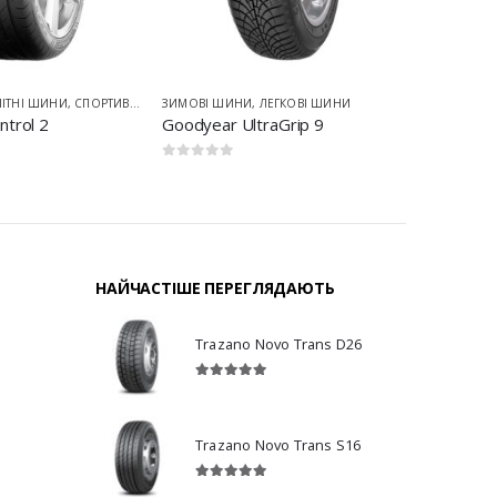
ЛІТНІ ШИНИ
,
СПОРТИВНІ ШИНИ
ЗИМОВІ ШИНИ
,
ЛЕГКОВІ ШИНИ
ЗИМОВІ Ш
ntrol 2
Goodyear UltraGrip 9
Goodyear
0
з 5
0
з 5
НАЙЧАСТІШЕ ПЕРЕГЛЯДАЮТЬ
Trazano Novo Trans D26
5.00
з 5
Trazano Novo Trans S16
5.00
з 5