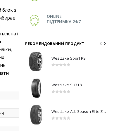
 блок з
ONLINE
ибирає
ПІДТРИМКА 24/7
і
налена і
 –
РЕКОМЕНДОВАНИЙ ПРОДУКТ
иліки,
их
RS
WestLake Sport RS
ень
0
з 5
чати
WestLake SU318
0
з 5
WestLake ALL Season Elite Z-401
WestLake ALL Season Elite Z-401
ни
0
з 5