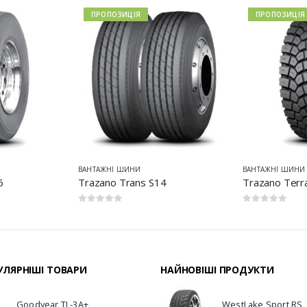
ПРОПОЗИЦІЯ
ПРОПОЗИЦІЯ
ВАНТАЖНІ ШИНИ
ВАНТАЖНІ ШИНИ
6
Trazano Trans S14
Trazano Terr
0
з 5
0
з 5
ЛЯРНІШІ ТОВАРИ
НАЙНОВІШІ ПРОДУКТИ
Goodyear TL-3A+
WestLake Sport RS