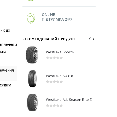
ONLINE
ПІДТРИМКА 24/7
вих до
РЕКОМЕНДОВАНИЙ ПРОДУКТ
еплення з
яких
RS
WestLake Sport RS
0
з 5
начення
WestLake SU318
ажівка
0
з 5
WestLake ALL Season Elite Z-401
WestLake ALL Season Elite Z-401
0
з 5