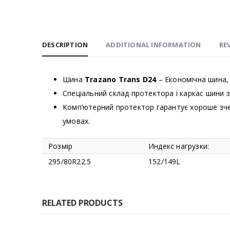
DESCRIPTION
ADDITIONAL INFORMATION
REV
Шина
Trazano Trans D24
– Економічна шина, 
Спеціальний склад протектора і каркас шини з
Комп’ютерний протектор гарантує хороше зчеп
умовах.
Розмір
Индекс нагрузки:
295/80R22.5
152/149L
RELATED PRODUCTS