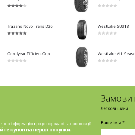
4.00
з 5
0
з 5
Trazano Novo Trans D26
WestLake SU318
5.00
з 5
0
з 5
Goodyear EfficientGrip
0
з 5
0
з 5
Замови
Легкові шини
Ваше Ім'я *
 всю інформацію про розпродажі та пропозиції.
те купон на перші покупки.