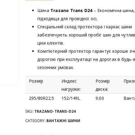
Шина
Trazano Trans D24
– Економічна шина,
підходяща для провідної осі.
Спеціальний склад протектора і каркас шини
забезпечують хороший пробіг шин для чутли
ціни клієнтів.
Комп’ютерний протектор гарантує хороше зч
дорогою при експлуатації на дорогах в будь-
WestLake Sport RS
WestLake Sport 
сезонних умовах.
0
з 5
0
з 5
Розмір
Индекс
Розмір
Приз
WestLake SU318
WestLake SU318
нагрузки:
диска:
295/80R22.5
152/149L
9.00
Вант
0
з 5
0
з 5
SKU:
TRAZANO-TRANS-D24
WestLake ALL Season Elite Z-401
CATEGORY:
ВАНТАЖНІ ШИНИ
0
з 5
0
з 5