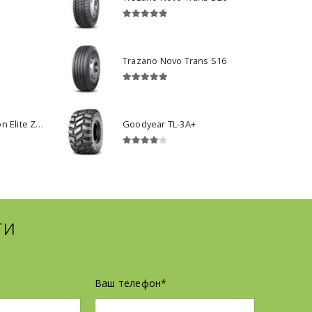
5.00
з 5
Trazano Novo Trans S16
5.00
з 5
WestLake ALL Season Elite Z-401
Goodyear TL-3A+
4.00
з 5
ти
Ваш телефон*