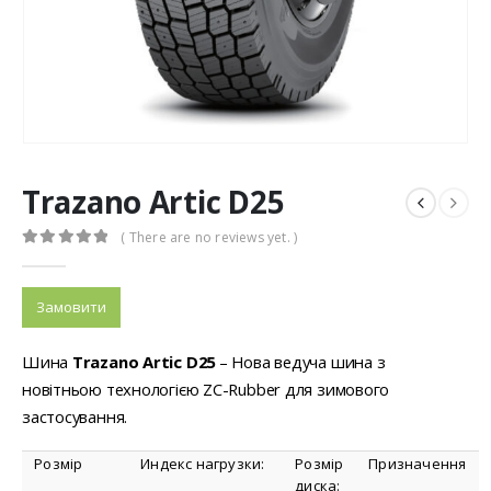
0
з 5
0
з 5
WestLake ALL Season Elite Z-401
WestLake ALL Season Elite Z-401
0
з 5
0
з 5
Trazano Artic D25
( There are no reviews yet. )
0
out of 5
Замовити
Шина
Trazano Artic D25
– Нова ведуча шина з
новітньою технологією ZC-Rubber для зимового
застосування.
Розмір
Индекс нагрузки:
Розмір
Призначення
диска: