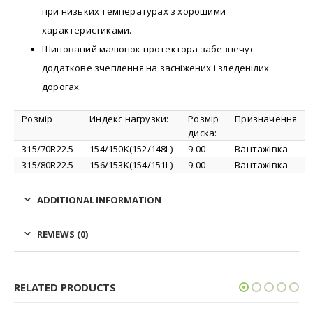
при низьких температурах з хорошими
характеристиками.
Шипований малюнок протектора забезпечує
додаткове зчеплення на засніжених і зледенілих
дорогах.
Розмір
Индекс нагрузки:
Розмір
Призначення
диска:
315/70R22.5
154/150K(152/148L)
9.00
Вантажівка
315/80R22.5
156/153K(154/151L)
9.00
Вантажівка
ADDITIONAL INFORMATION
REVIEWS (0)
RELATED PRODUCTS