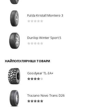
0
з 5
Fulda Kristall Montero 3
0
з 5
Dunlop Winter Sport 5
0
з 5
НАЙПОПУЛЯРНІШІ ТОВАРИ
Goodyear TL-3A+
4.00
з 5
Trazano Novo Trans D26
5.00
з 5