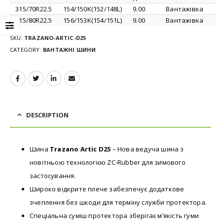
315/70R22.5
154/150K(152/148L)
9.00
Вантажівка
315/80R22.5
156/153K(154/151L)
9.00
Вантажівка
SKU:
TRAZANO-ARTIC-D25
CATEGORY:
ВАНТАЖНІ ШИНИ
DESCRIPTION
Шина
Trazano Artic D25
– Нова ведуча шина з
новітньою технологією ZC-Rubber для зимового
застосування.
Широко відкрите плече забезпечує додаткове
зчеплення без шкоди для терміну служби протектора.
Спеціальна суміш протектора зберігає м’якість гуми