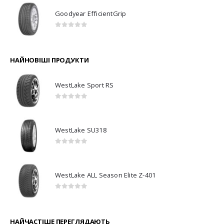
Goodyear EfficientGrip
0
з 5
НАЙНОВІШІ ПРОДУКТИ
WestLake Sport RS
0
з 5
WestLake SU318
0
з 5
WestLake ALL Season Elite Z-401
0
з 5
НАЙЧАСТІШЕ ПЕРЕГЛЯДАЮТЬ