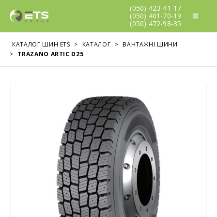
(050) 423-41-17
(050) 401-70-19
(050) 472-98-35
КАТАЛОГ ШИН ETS
>
КАТАЛОГ
>
ВАНТАЖНІ ШИНИ
>
TRAZANO ARTIC D25
WestLake Sport RS
WestLake Sport RS
0
з 5
0
з 5
WestLake SU318
WestLake SU318