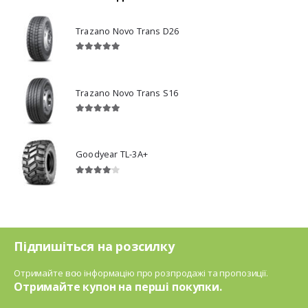
Trazano Novo Trans D26
5.00
з 5
Trazano Novo Trans S16
5.00
з 5
Goodyear TL-3A+
4.00
з 5
Підпишіться на розсилку
Отримайте всю інформацію про розпродажі та пропозиції.
Отримайте купон на перші покупки.